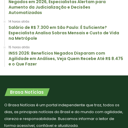
Negados em 2026, Especialistas Alertam para
Aumento da Judicialização e Decisões
Automatizadas
14 horas atrás
Salário de R$ 7.300 em São Paulo: É Suficiente?
Especialista Analisa Sobras Mensais e Custo de Vida
na Metrópole
15 horas atrás
INSS 2026: Benefícios Negados Disparam com
Agilidade em Análises, Veja Quem Recebe Até R$ 8.475
e o Que Fazer
Brasa Notícias
O Brasa Notícias é um portal independente que traz, todos os
dias, as principais notícias do Brasil e do mundo com agilidade,
clareza e responsabilidade. Buscamos informar o leitor de
forma acessível, confiável e atualizada.