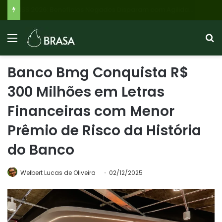
INSS 2026: Benefícios Negados Disparam com Agilidade em Análises, Veja Quem Recebe Até R$ 8.475 e o Que Fazer
Banco Bmg Conquista R$
300 Milhões em Letras
Financeiras com Menor
Prêmio de Risco da História
do Banco
Welbert Lucas de Oliveira
02/12/2025