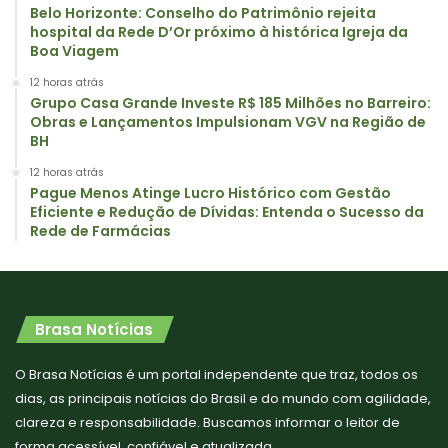
Belo Horizonte: Conselho do Patrimônio rejeita
hospital da Rede D’Or próximo à histórica Igreja da
Boa Viagem
12 horas atrás
Grupo Casa Grande Investe R$ 185 Milhões no Barreiro:
Obras e Lançamentos Impulsionam VGV na Região de
BH
12 horas atrás
Pague Menos Atinge Lucro Histórico com Gestão
Eficiente e Redução de Dívidas: Entenda o Sucesso da
Rede de Farmácias
Brasa Notícias
O Brasa Notícias é um portal independente que traz, todos os
dias, as principais notícias do Brasil e do mundo com agilidade,
clareza e responsabilidade. Buscamos informar o leitor de
forma acessível, confiável e atualizada.