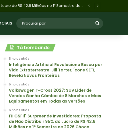
FII GSFI11 Surpreende Investidores: Proposta de Não Distribuir 95% do Lucro de R$ 42,8 Milhões no 1º Semestre de 2026 Choca Mercado
OCIAIS
Tá bombando
5 horas atrás
Inteligência Artificial Revoluciona Busca por
Vida Extraterrestre: Jill Tarter, Ícone SETI,
Revela Novas Fronteiras
5 horas atrás
Volkswagen T-Cross 2027: SUV Líder de
Vendas Ganha Câmbio de 8 Marchas e Mais
Equipamentos em Todas as Versões
6 horas atrás
FII GSFI11 Surpreende Investidores: Proposta
de Não Distribuir 95% do Lucro de R$ 42,8
Milhões no 1º Semestre de 2026 Choca