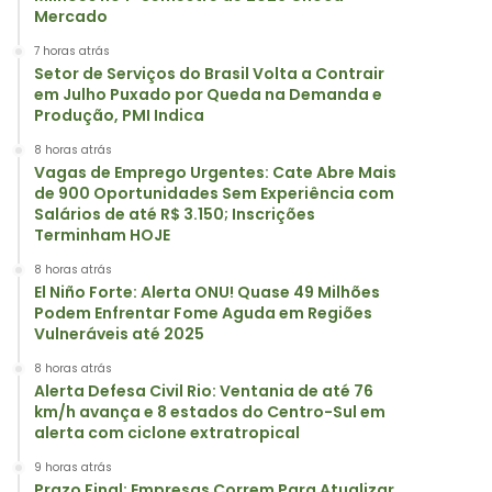
Mercado
7 horas atrás
Setor de Serviços do Brasil Volta a Contrair
em Julho Puxado por Queda na Demanda e
Produção, PMI Indica
8 horas atrás
Vagas de Emprego Urgentes: Cate Abre Mais
de 900 Oportunidades Sem Experiência com
Salários de até R$ 3.150; Inscrições
Terminham HOJE
8 horas atrás
El Niño Forte: Alerta ONU! Quase 49 Milhões
Podem Enfrentar Fome Aguda em Regiões
Vulneráveis até 2025
8 horas atrás
Alerta Defesa Civil Rio: Ventania de até 76
km/h avança e 8 estados do Centro-Sul em
alerta com ciclone extratropical
9 horas atrás
Prazo Final: Empresas Correm Para Atualizar