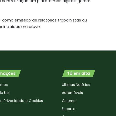
 centralização em plataformas digitais geram
 como emissão de relatórios trabalhistas ou
 incluídas em breve.
rmações
Tá em alta
omos
Últimas Notícias
de Uso
Automóveis
 de Privacidade e Cookies
Cinema
Esporte