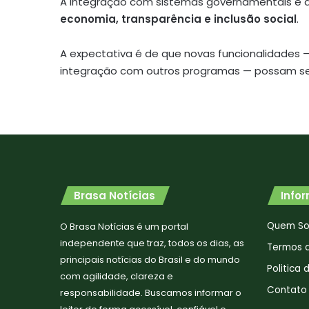
A integração com sistemas governamentais e a
economia, transparência e inclusão social
.
A expectativa é de que novas funcionalidades —
integração com outros programas — possam ser
Brasa Notícias
Info
Quem S
O Brasa Notícias é um portal
independente que traz, todos os dias, as
Termos 
principais notícias do Brasil e do mundo
Politica
com agilidade, clareza e
Contato
responsabilidade. Buscamos informar o