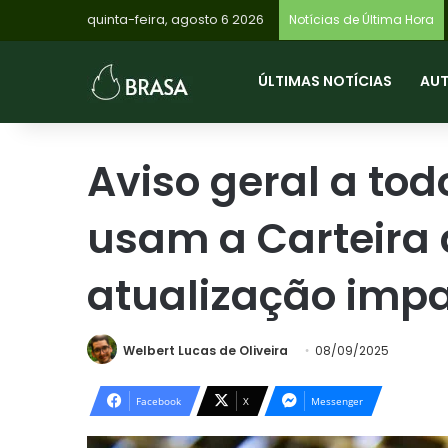
quinta-feira, agosto 6 2026
Notícias de Última Hora
ÚLTIMAS NOTÍCIAS
AU
Aviso geral a tod
usam a Carteira d
atualização imp
Welbert Lucas de Oliveira
08/09/2025
Facebook
X
Messenger