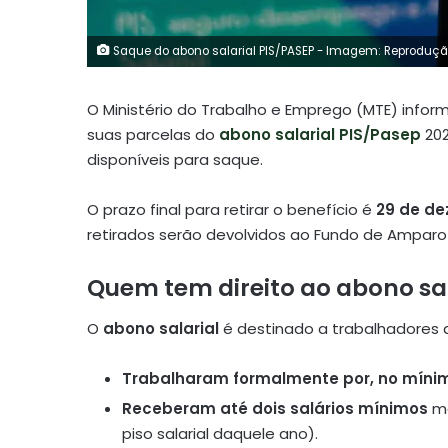
Saque do abono salarial PIS/PASEP - Imagem: Reproduçã
O Ministério do Trabalho e Emprego (MTE) info
suas parcelas do
abono salarial PIS/Pasep
202
disponíveis para saque.
O prazo final para retirar o benefício é
29 de de
retirados serão devolvidos ao Fundo de Amparo
Quem tem direito ao abono sal
O
abono salarial
é destinado a trabalhadores 
Trabalharam formalmente por, no mínim
Receberam até dois salários mínimos
me
piso salarial daquele ano).