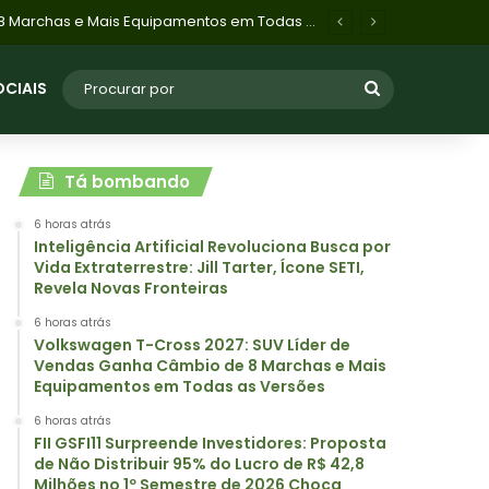
FII GSFI11 Surpreende Investidores: Proposta de Não Distribuir 95% do Lucro de R$ 42,8 Milhões no 1º Semestre de 2026 Choca Mercado
OCIAIS
Tá bombando
6 horas atrás
Inteligência Artificial Revoluciona Busca por
Vida Extraterrestre: Jill Tarter, Ícone SETI,
Revela Novas Fronteiras
6 horas atrás
Volkswagen T-Cross 2027: SUV Líder de
Vendas Ganha Câmbio de 8 Marchas e Mais
Equipamentos em Todas as Versões
6 horas atrás
FII GSFI11 Surpreende Investidores: Proposta
de Não Distribuir 95% do Lucro de R$ 42,8
Milhões no 1º Semestre de 2026 Choca