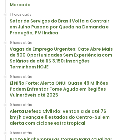
Mercado
7 horas atrás
Setor de Serviços do Brasil Volta a Contrair
em Julho Puxado por Queda na Demanda e
Produção, PMI Indica
9 horas atrás
Vagas de Emprego Urgentes: Cate Abre Mais
de 900 Oportunidades Sem Experiência com
Salários de até R$ 3.150; Inscrições
Terminham HOJE
9 horas atrás
El Niño Forte: Alerta ONU! Quase 49 Milhões
Podem Enfrentar Fome Aguda em Regiões
Vulneráveis até 2025
9 horas atrás
Alerta Defesa Civil Rio: Ventania de até 76
km/h avança e 8 estados do Centro-Sul em
alerta com ciclone extratropical
9 horas atrás
Prazo Final: Empresas Correm Para Atualizar