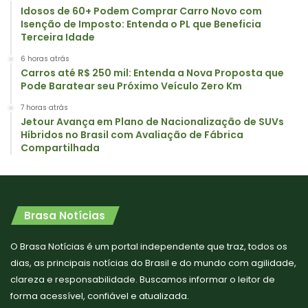
Idosos de 60+ Podem Comprar Carro Novo com
Isenção de Imposto: Entenda o PL que Beneficia
Terceira Idade
6 horas atrás
Carros até R$ 250 mil: Entenda a Nova Proposta que
Pode Baratear seu Próximo Veículo Zero Km
7 horas atrás
Jetour Avança em Plano de Nacionalização de SUVs
Híbridos no Brasil com Avaliação de Fábrica
Compartilhada
Brasa Notícias
O Brasa Notícias é um portal independente que traz, todos os
dias, as principais notícias do Brasil e do mundo com agilidade,
clareza e responsabilidade. Buscamos informar o leitor de
forma acessível, confiável e atualizada.