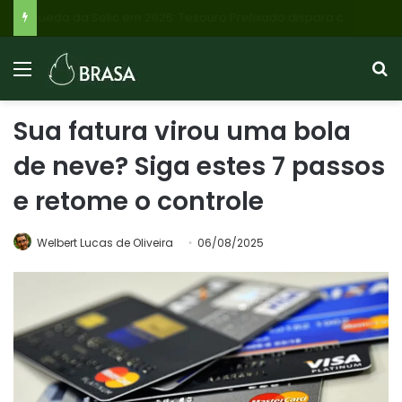
Queda da Selic em 2026: Tesouro Prefixado dispara com juros a 14% ao ano, saiba se vale a pena!
Sua fatura virou uma bola
de neve? Siga estes 7 passos
e retome o controle
Welbert Lucas de Oliveira
06/08/2025