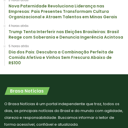
3 horas atrás
Nova Paternidade Revoluciona Liderança nas
Empresas: Pais Presentes Transformam Cultura
Organizacional e Atraem Talentos em Minas Gerais
4 horas atrás
Trump Tenta Interferir nas Eleições Brasileiras: Brasil
Reage com Soberania e Denuncia Ingerência Acintosa
5 horas atrás
Dia dos Pais: Descubra a Combinação Perfeita de
Comida Afetiva e Vinhos Sem Frescura Abaixo de
R$100
Brasa Notícias
O Brasa Notícias é um portal independente que traz, todos os
dias, as principais notícias do Brasil e do mundo com agilidade,
clareza e responsabilidade. Buscamos informar o leitor de
forma acessível, confiável e atualizada.