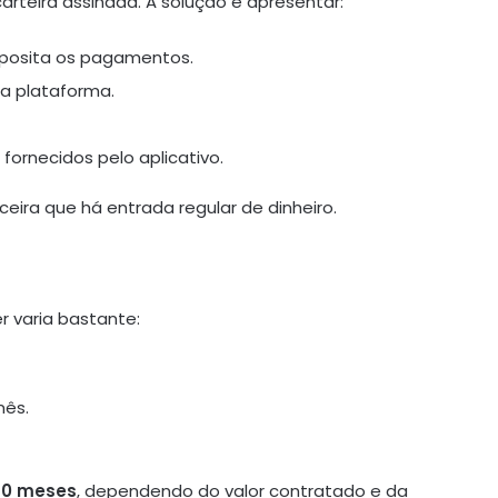
teira assinada. A solução é apresentar:
eposita os pagamentos.
a plataforma.
ornecidos pelo aplicativo.
ira que há entrada regular de dinheiro.
 varia bastante:
mês.
60 meses
, dependendo do valor contratado e da