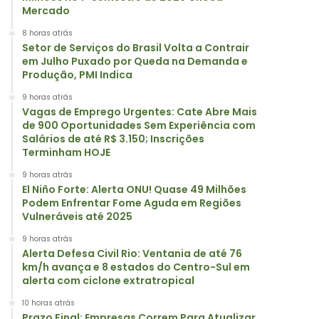
Mercado
8 horas atrás
Setor de Serviços do Brasil Volta a Contrair
em Julho Puxado por Queda na Demanda e
Produção, PMI Indica
9 horas atrás
Vagas de Emprego Urgentes: Cate Abre Mais
de 900 Oportunidades Sem Experiência com
Salários de até R$ 3.150; Inscrições
Terminham HOJE
9 horas atrás
El Niño Forte: Alerta ONU! Quase 49 Milhões
Podem Enfrentar Fome Aguda em Regiões
Vulneráveis até 2025
9 horas atrás
Alerta Defesa Civil Rio: Ventania de até 76
km/h avança e 8 estados do Centro-Sul em
alerta com ciclone extratropical
10 horas atrás
Prazo Final: Empresas Correm Para Atualizar