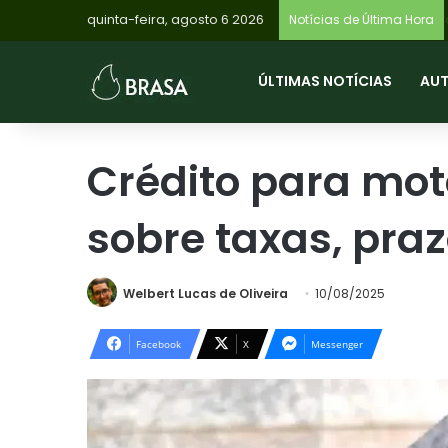
quinta-feira, agosto 6 2026
Notícias de Última Hora
ÚLTIMAS NOTÍCIAS
AU
Crédito para mot
sobre taxas, praz
Welbert Lucas de Oliveira
10/08/2025
Facebook
X
Messenger