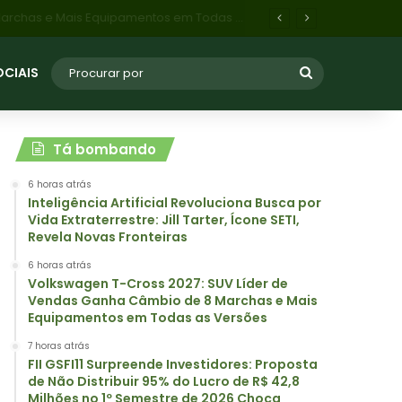
FII GSFI11 Surpreende Investidores: Proposta de Não Distribuir 95% do Lucro de R$ 42,8 Milhões no 1º Semestre de 2026 Choca Mercado
OCIAIS
Tá bombando
6 horas atrás
Inteligência Artificial Revoluciona Busca por
Vida Extraterrestre: Jill Tarter, Ícone SETI,
Revela Novas Fronteiras
6 horas atrás
Volkswagen T-Cross 2027: SUV Líder de
Vendas Ganha Câmbio de 8 Marchas e Mais
Equipamentos em Todas as Versões
7 horas atrás
FII GSFI11 Surpreende Investidores: Proposta
de Não Distribuir 95% do Lucro de R$ 42,8
Milhões no 1º Semestre de 2026 Choca