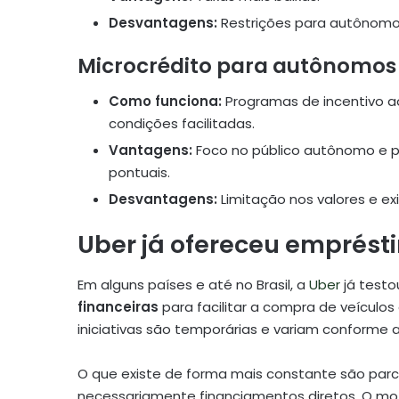
Desvantagens:
Restrições para autônomos 
Microcrédito para autônomos
Como funciona:
Programas de incentivo a
condições facilitadas.
Vantagens:
Foco no público autônomo e p
pontuais.
Desvantagens:
Limitação nos valores e e
Uber já ofereceu emprésti
Em alguns países e até no Brasil, a
Uber
já test
financeiras
para facilitar a compra de veículos
iniciativas são temporárias e variam conforme
O que existe de forma mais constante são parc
necessariamente financiamentos diretos. O mo