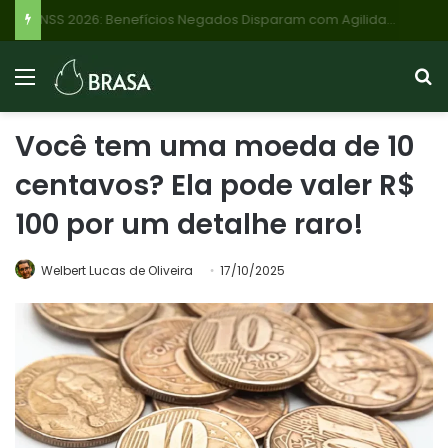
INSS 2026: Benefícios Negados Disparam com Agilidade em Análises, Veja Quem Recebe Até R$ 8.475 e o Que Fazer
Você tem uma moeda de 10
centavos? Ela pode valer R$
100 por um detalhe raro!
Welbert Lucas de Oliveira
17/10/2025