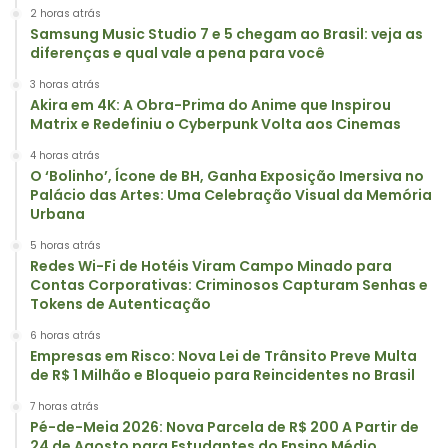
2 horas atrás
Samsung Music Studio 7 e 5 chegam ao Brasil: veja as
diferenças e qual vale a pena para você
3 horas atrás
Akira em 4K: A Obra-Prima do Anime que Inspirou
Matrix e Redefiniu o Cyberpunk Volta aos Cinemas
4 horas atrás
O ‘Bolinho’, Ícone de BH, Ganha Exposição Imersiva no
Palácio das Artes: Uma Celebração Visual da Memória
Urbana
5 horas atrás
Redes Wi-Fi de Hotéis Viram Campo Minado para
Contas Corporativas: Criminosos Capturam Senhas e
Tokens de Autenticação
6 horas atrás
Empresas em Risco: Nova Lei de Trânsito Preve Multa
de R$ 1 Milhão e Bloqueio para Reincidentes no Brasil
7 horas atrás
Pé-de-Meia 2026: Nova Parcela de R$ 200 A Partir de
24 de Agosto para Estudantes do Ensino Médio