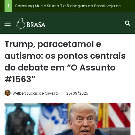
Samsung Music Studio 7 e 5 chegam ao Brasil: veja as diferenças e qual vale a pena para você
Trump, paracetamol e
autismo: os pontos centrais
do debate em “O Assunto
#1563”
Welbert Lucas de Oliveira
25/09/2025