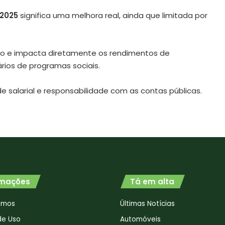
 2025
significa uma melhora real, ainda que limitada por
iro e impacta diretamente os rendimentos de
rios de programas sociais.
de salarial e responsabilidade com as contas públicas.
rmações
Tá em alta
omos
Últimas Notícias
de Uso
Automóveis