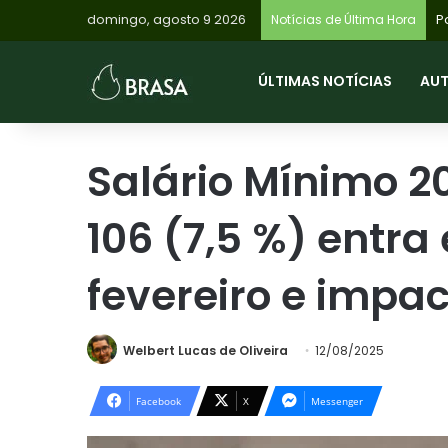
domingo, agosto 9 2026
Notícias de Última Hora
ÚLTIMAS NOTÍCIAS
AU
Salário Mínimo 2
106 (7,5 %) entra
fevereiro e impac
Welbert Lucas de Oliveira
12/08/2025
Facebook
X
Messenger