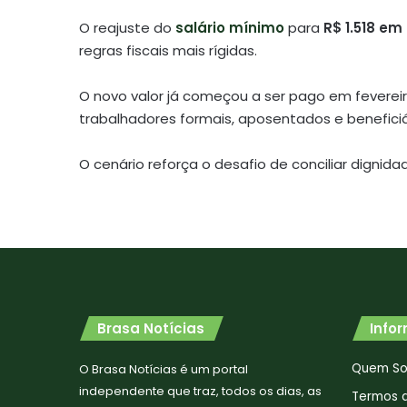
O reajuste do
salário mínimo
para
R$ 1.518 em
regras fiscais mais rígidas.
O novo valor já começou a ser pago em fevere
trabalhadores formais, aposentados e beneficiá
O cenário reforça o desafio de conciliar dignida
Brasa Notícias
Info
Quem S
O Brasa Notícias é um portal
independente que traz, todos os dias, as
Termos 