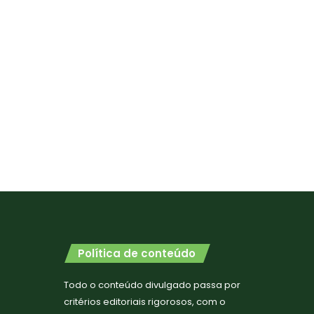
Política de conteúdo
Todo o conteúdo divulgado passa por
critérios editoriais rigorosos, com o