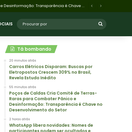
WhatsApp libera novidades: Nomes de participantes podem ser ocultados e grupos menores criados em instantes
OCIAIS
Tá bombando
20 minutos atrás
Carros Elétricos Disparam: Buscas por
Eletropostos Crescem 309% no Brasil,
Revela Estudo Inédito
55 minutos atrás
Poços de Caldas Cria Comitê de Terras-
Raras para Combater Pânico e
Desinformação: Transparência é Chave no
Desenvolvimento do Setor
2 horas atrás
WhatsApp libera novidades: Nomes de
participantes podem ser ocultados e