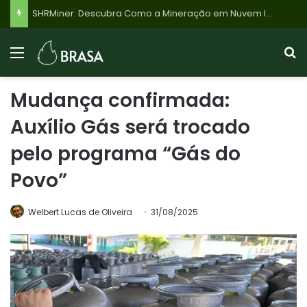
SHRMiner: Descubra Como a Mineração em Nuvem Impulsionada por IA Pode Gerar Renda Passiva Estável em Criptomoedas
Mudança confirmada:
Auxílio Gás será trocado
pelo programa “Gás do
Povo”
Welbert Lucas de Oliveira
31/08/2025