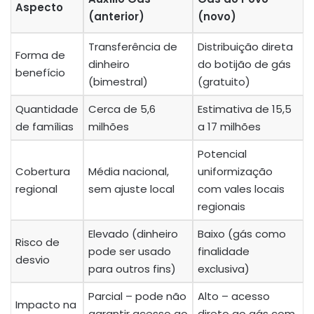
Aspecto
(anterior)
(novo)
Transferência de
Distribuição direta
Forma de
dinheiro
do botijão de gás
benefício
(bimestral)
(gratuito)
Quantidade
Cerca de 5,6
Estimativa de 15,5
de famílias
milhões
a 17 milhões
Potencial
Cobertura
Média nacional,
uniformização
regional
sem ajuste local
com vales locais
regionais
Elevado (dinheiro
Baixo (gás como
Risco de
pode ser usado
finalidade
desvio
para outros fins)
exclusiva)
Parcial – pode não
Alto – acesso
Impacto na
garantir acesso ao
direto ao gás com