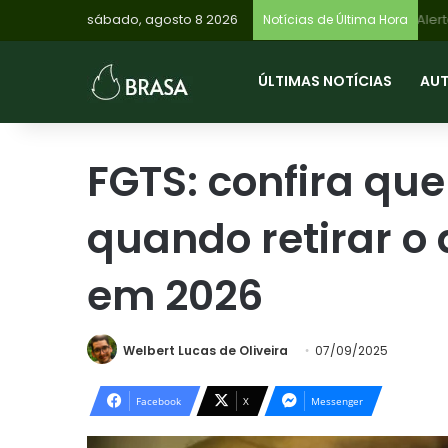
sábado, agosto 8 2026
Notícias de Última Hora
ÚLTIMAS NOTÍCIAS
AU
FGTS: confira qu
quando retirar o 
em 2026
Welbert Lucas de Oliveira
07/09/2025
Facebook
X
Messenger