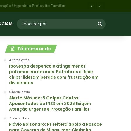
Flávio Bolsonaro: PL reitera apoio a Roscoe para Governo de Minas, mas Cleitinho Azevedo pode retomar candidatura com apoio do PL de Betim
OCIAIS
Tá bombando
4 horas atrás
Ibovespa despenca e atinge menor
patamar em um mês: Petrobras e ‘blue
chips’ lideram perdas com frustração em
dividendos
6 horas atrás
Alerta Máximo: 5 Golpes Contra
Aposentados do INSS em 2026 Exigem
Atenção Urgente e Proteção Familiar
7 horas atrás
Flávio Bolsonaro: PL reitera apoio a Roscoe
para Governo de Minas, mas Cleitinho