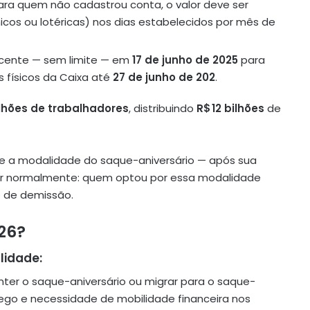
ra quem não cadastrou conta, o valor deve ser
icos ou lotéricas) nos dias estabelecidos por mês de
scente — sem limite — em
17 de junho de 2025
para
 físicos da Caixa até
27 de junho de 202
.
ilhões de trabalhadores
, distribuindo
R$ 12 bilhões
de
e a modalidade do saque-aniversário — após sua
aler normalmente: quem optou por essa modalidade
o de demissão.
026?
lidade:
ter o saque-aniversário ou migrar para o saque-
ego e necessidade de mobilidade financeira nos