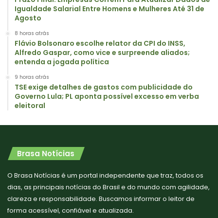
Igualdade Salarial Entre Homens e Mulheres Até 31 de
Agosto
8 horas atrás
Flávio Bolsonaro escolhe relator da CPI do INSS,
Alfredo Gaspar, como vice e surpreende aliados;
entenda a jogada política
9 horas atrás
TSE exige detalhes de gastos com publicidade do
Governo Lula; PL aponta possível excesso em verba
eleitoral
Brasa Notícias
O Brasa Notícias é um portal independente que traz, todos os
dias, as principais notícias do Brasil e do mundo com agilidade,
clareza e responsabilidade. Buscamos informar o leitor de
forma acessível, confiável e atualizada.