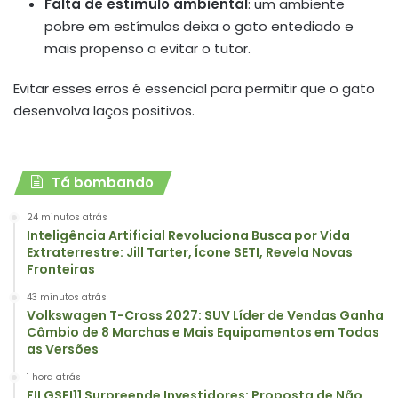
Falta de estímulo ambiental
: um ambiente
pobre em estímulos deixa o gato entediado e
mais propenso a evitar o tutor.
Evitar esses erros é essencial para permitir que o gato
desenvolva laços positivos.
Tá bombando
24 minutos atrás
Inteligência Artificial Revoluciona Busca por Vida
Extraterrestre: Jill Tarter, Ícone SETI, Revela Novas
Fronteiras
43 minutos atrás
Volkswagen T-Cross 2027: SUV Líder de Vendas Ganha
Câmbio de 8 Marchas e Mais Equipamentos em Todas
as Versões
1 hora atrás
FII GSFI11 Surpreende Investidores: Proposta de Não