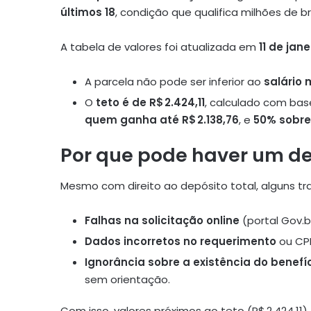
últimos 18
, condição que qualifica milhões de bra
A tabela de valores foi atualizada em
11 de jan
A parcela não pode ser inferior ao
salário 
O
teto é de R$ 2.424,11
, calculado com base
quem ganha até R$ 2.138,76
, e
50% sobre
Por que pode haver um d
Mesmo com direito ao depósito total, alguns t
Falhas na solicitação online
(portal Gov.br
Dados incorretos no requerimento
ou CPF
Ignorância sobre a existência do benefí
sem orientação.
Com isso, valores próximos ao teto (R$ 2.424,1