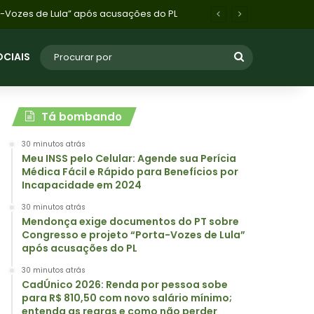
CadÚnico 2026: Renda por pessoa sobe para R$ 810,50 com novo salário mínimo; entenda as regras e como não perder benefícios
OCIAIS
Tá bombando
30 minutos atrás
Meu INSS pelo Celular: Agende sua Perícia
Médica Fácil e Rápido para Benefícios por
Incapacidade em 2024
30 minutos atrás
Mendonça exige documentos do PT sobre
Congresso e projeto “Porta-Vozes de Lula”
após acusações do PL
30 minutos atrás
CadÚnico 2026: Renda por pessoa sobe
para R$ 810,50 com novo salário mínimo;
entenda as regras e como não perder