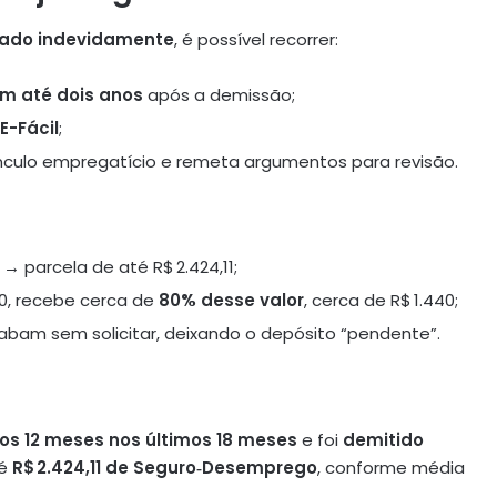
ado indevidamente
, é possível recorrer:
m até dois anos
após a demissão;
E-Fácil
;
ulo empregatício e remeta argumentos para revisão.
→ parcela de até R$ 2.424,11;
0, recebe cerca de
80% desse valor
, cerca de R$ 1.440;
bam sem solicitar, deixando o depósito “pendente”.
os 12 meses nos últimos 18 meses
e foi
demitido
té
R$ 2.424,11 de Seguro‑Desemprego
, conforme média