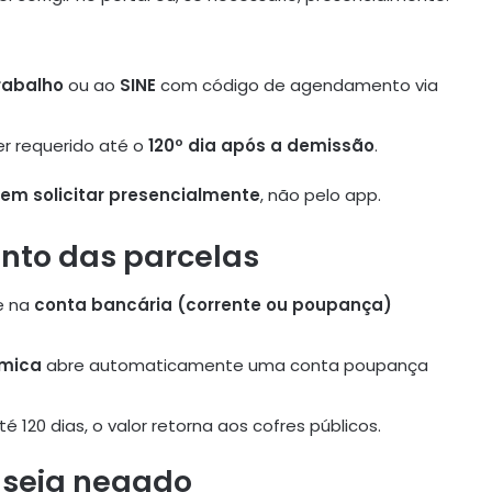
Trabalho
ou ao
SINE
com código de agendamento via
er requerido até o
120º dia após a demissão
.
m solicitar presencialmente
, não pelo app.
nto das parcelas
e na
conta bancária (corrente ou poupança)
ômica
abre automaticamente uma conta poupança
120 dias, o valor retorna aos cofres públicos.
o seja negado