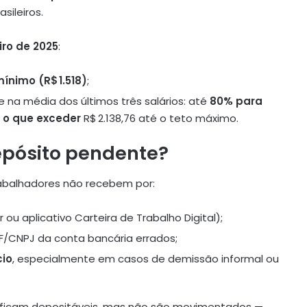
sileiros.
eiro de 2025
:
mínimo (R$ 1.518)
;
 na média dos últimos três salários: até
80% para
 o que exceder
R$ 2.138,76 até o teto máximo
.
epósito pendente?
rabalhadores não recebem por:
 ou aplicativo Carteira de Trabalho Digital);
/CNPJ da conta bancária errados;
cio
, especialmente em casos de demissão informal ou
1) ficam depositáveis, mas não são movimentados —